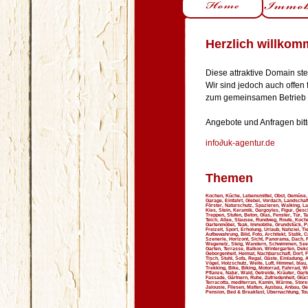
Herzlich willko
Diese attraktive Domain st
Wir sind jedoch auch offen 
zum gemeinsamen Betrieb d
Angebote und Anfragen bitt
info∂uk-agentur.de
Themen
Kochen, Küche, Lebensmittel, Obst, Gemüse, F
Garage, Einfahrt, Giebel, Vordach, Landschaft
Förster, Naturschutz, Spazieren, Walking, Lan
Kies, Stein, Keramik, Gargoyles, Figur, Gesc
Treppen, Stufen, Beton, Glas, Fenster, Tür, 
Teich, Allee, Stausee, Rundweg, Route, Koche
Gartenmöbel, Teak, Immobilie, Grundstück, Pa
Freizeit, Sport, Erholung, Urlaub, Nahziel, T
Aufbewahrung, Bild, Foto, Architekt, Statik, 
Szenerie, Horizont, Sicht, Panorama, Dach, R
Wegenetz, Steig, Wandern, Schwimmen, See, W
Garten, Terrasse, Balkon, Wintergarten, Deko
Geborgenheit, Heimat, Nachbarschaft, Dorf, F
Tisch, Stuhl, Sofa, Regal, Gäste, Einladung, 
Vögel, Holzschutz, Weite, Luft, Himmel, blau
Trekking, Bike, Biking, Motorrad, Fahrrad, 
Pflanze, Natur, Wald, Getreide, Kräuter, Gart
Fassade, Gärtnern, Ruhe, Zufriedenheit, Glüc
Terracotta, mediterran, Kamin, Wärme, Stores,
Jalousie, Fliesen, Matten, Ausbau, Anbau, Ge
Pension, Bed & Breakfast, Übernachtung, Tou