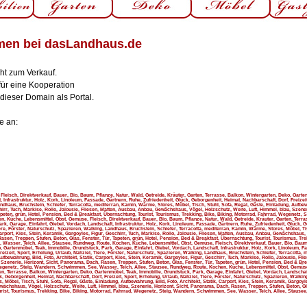
mmen bei dasLandhaus.de
eht zum Verkauf.
für eine Kooperation
ieser Domain als Portal.
e an:
leisch, Direktverkauf, Bauer, Bio, Baum, Pflanze, Natur, Wald, Getreide, Kräuter, Garten, Terrasse, Balkon, Wintergarten, Deko, Garte
, Infrastruktur, Holz, Kork, Linoleum, Fassade, Gärtnern, Ruhe, Zufriedenheit, Glück, Geborgenheit, Heimat, Nachbarschaft, Dorf, Freizeit
dhaus, Bruchstein, Schiefer, Terracotta, mediterran, Kamin, Wärme, Stores, Möbel, Tisch, Stuhl, Sofa, Regal, Gäste, Einladung, Aufbewah
hirr, Tuch, Markise, Rollo, Jalousie, Fliesen, Matten, Ausbau, Anbau, Gewächshaus, Vögel, Holzschutz, Weite, Luft, Himmel, blau, Szene
Tapeten, grün, Hotel, Pension, Bed & Breakfast, Übernachtung, Tourist, Tourismus, Trekking, Bike, Biking, Motorrad, Fahrrad, Wegenet
n, Küche, Lebensmittel, Obst, Gemüse, Fleisch, Direktverkauf, Bauer, Bio, Baum, Pflanze, Natur, Wald, Getreide, Kräuter, Garten, Terra
rk, Garage, Einfahrt, Giebel, Vordach, Landschaft, Infrastruktur, Holz, Kork, Linoleum, Fassade, Gärtnern, Ruhe, Zufriedenheit, Glück, 
iere, Förster, Naturschutz, Spazieren, Walking, Landhaus, Bruchstein, Schiefer, Terracotta, mediterran, Kamin, Wärme, Stores, Möbel, Ti
Carport, Kies, Stein, Keramik, Gargoyles, Figur, Geschirr, Tuch, Markise, Rollo, Jalousie, Fliesen, Matten, Ausbau, Anbau, Gewächshaus, 
asen, Treppen, Stufen, Beton, Glas, Fenster, Tür, Tapeten, grün, Hotel, Pension, Bed & Breakfast, Übernachtung, Tourist, Tourismus, Tre
asser, Teich, Allee, Stausee, Rundweg, Route, Kochen, Küche, Lebensmittel, Obst, Gemüse, Fleisch, Direktverkauf, Bauer, Bio, Baum, 
, Gartenmöbel, Teak, Immobilie, Grundstück, Park, Garage, Einfahrt, Giebel, Vordach, Landschaft, Infrastruktur, Holz, Kork, Linoleum, F
reizeit, Sport, Erholung, Urlaub, Nahziel, Tiere, Förster, Naturschutz, Spazieren, Walking, Landhaus, Bruchstein, Schiefer, Terracotta,
Aufbewahrung, Bild, Foto, Architekt, Statik, Carport, Kies, Stein, Keramik, Gargoyles, Figur, Geschirr, Tuch, Markise, Rollo, Jalousie, 
, Szenerie, Horizont, Sicht, Panorama, Dach, Rasen, Treppen, Stufen, Beton, Glas, Fenster, Tür, Tapeten, grün, Hotel, Pension, Bed & Br
Wegenetz, Steig, Wandern, Schwimmen, See, Wasser, Teich, Allee, Stausee, Rundweg, Route, Kochen, Küche, Lebensmittel, Obst, Gemüse,
en, Terrasse, Balkon, Wintergarten, Deko, Gartenmöbel, Teak, Immobilie, Grundstück, Park, Garage, Einfahrt, Giebel, Vordach, Landschaft
k, Geborgenheit, Heimat, Nachbarschaft, Dorf, Freizeit, Sport, Erholung, Urlaub, Nahziel, Tiere, Förster, Naturschutz, Spazieren, Walkin
 Möbel, Tisch, Stuhl, Sofa, Regal, Gäste, Einladung, Aufbewahrung, Bild, Foto, Architekt, Statik, Carport, Kies, Stein, Keramik, Gargoyle
wächshaus, Vögel, Holzschutz, Weite, Luft, Himmel, blau, Szenerie, Horizont, Sicht, Panorama, Dach, Rasen, Treppen, Stufen, Beton, Glas
rist, Tourismus, Trekking, Bike, Biking, Motorrad, Fahrrad, Wegenetz, Steig, Wandern, Schwimmen, See, Wasser, Teich, Allee, Stause