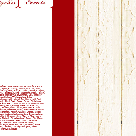
nmöbel, Teak, Immobilie, Grundstück, Park,
, Sport, Erholung, Urlaub, Nahziel, Tiere,
rung, Bild, Foto, Architekt, Statik, Carport,
rie, Horizont, Sicht, Panorama, Dach, Rasen,
z, Steig, Wandern, Schwimmen, See, Wasser,
sse, Balkon, Wintergarten, Deko,
Geborgenheit, Heimat, Nachbarschaft, Dorf,
sch, Stuhl, Sofa, Regal, Gäste, Einladung,
Vögel, Holzschutz, Weite, Luft, Himmel, blau,
kking, Bike, Biking, Motorrad, Fahrrad,
Pflanze, Natur, Wald, Getreide, Kräuter,
assade, Gärtnern, Ruhe, Zufriedenheit, Glück,
 mediterran, Kamin, Wärme, Stores, Möbel,
Fliesen, Matten, Ausbau, Anbau, Gewächshaus,
eakfast, Übernachtung, Tourist, Tourismus,
 Fleisch, Direktverkauf, Bauer, Bio, Baum,
, Infrastruktur, Holz, Kork, Linoleum,
g, Landhaus, Bruchstein, Schiefer,
s, Figur, Geschirr, Tuch, Markise, Rollo,
, Fenster, Tür, Tapeten, grün, Hotel,
e, Rundweg, Route